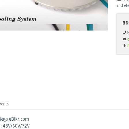
and ele
สอ
H
ments
ังสูง eBikr.com
e): 48V/60V/72V