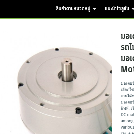
สินค้าตามหมวดหมู่
แนะนำโซลูชั่น
มอเ
รถไฟ
มอเ
Mo
มอเตอร
เลือกใช
งานได้
มอเตอร์
ลิฟท์, 
DC moto
among 4
various
car, ele