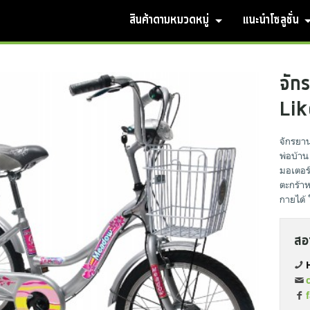
สินค้าตามหมวดหมู่
แนะนำโซลูชั่น
จัก
Lik
จักรยาน
พ่อบ้าน
มอเตอร์
ตะกร้า
กายได้ 
สอ
H