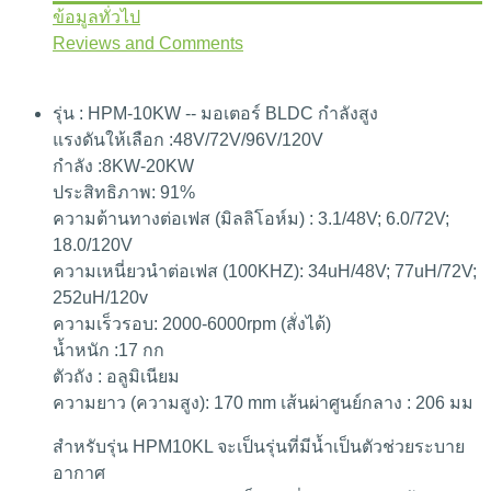
วิธีการสั่งซื้อ
ข้อมูลทั่วไป
Reviews and Comments
วิธีการชำระค่าสินค้า
รุ่น : HPM-10KW -- มอเตอร์ BLDC กำลังสูง
แรงดันให้เลือก :48V/72V/96V/120V
วิธีการจัดส่งสินค้า
กำลัง :8KW-20KW
ประสิทธิภาพ: 91%
เลขที่บัญชีโอนเงินค่าสินค้า
ความต้านทางต่อเฟส (มิลลิโอห์ม) : 3.1/48V; 6.0/72V;
18.0/120V
ความเหนี่ยวนำต่อเฟส (100KHZ): 34uH/48V; 77uH/72V;
เงื่อนไขการรับประกันสินค้า
252uH/120v
ความเร็วรอบ: 2000-6000rpm (สั่งได้)
Like Us!
น้ำหนัก :17 กก
ตัวถัง : อลูมิเนียม
ความยาว (ความสูง): 170 mm เส้นผ่าศูนย์กลาง : 206 มม
Ebikr Blog →
สำหรับรุ่น HPM10KL จะเป็นรุ่นที่มีน้ำเป็นตัวช่วยระบาย
อากาศ